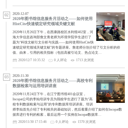
2020-12-07
02
2020年图书馆信息服务月活动之——如何使用
HistCite快速锁定研究领域关键文献
2020年11月26日下午，在西康路校区水利馆402室，河
海大学信息咨询部詹文青老师为环境学院学生进行了
题为“科技文献引文分析与实践——如何使用HistCite快
速锁定研究领域关键文献”的专题讲座。詹老师分别介绍了引文分析的价
值、由来，引用的相关指标（包括高被引论文、热点论文…
2020/12/7 10:35:32
0 人评论
1713 次浏览
2020-11-30
03
2020年图书馆信息服务月活动之——高校专利
数据检索与运用培训讲座
2020年11月24日下午，在江宁图书馆401会议室，
Incopat公司的李灿培训专员为我校学生进行了题为“高
校专利数据检索与运用”的专利数据库培训讲座。培训
师李灿首先介绍了专利相关的基础知识，然后着重介绍了如何在Incopat数
据库进行专利的检索，最后运用一个实例在Incopat数据库…
2020/11/30 17:15:46
0 人评论
1570 次浏览