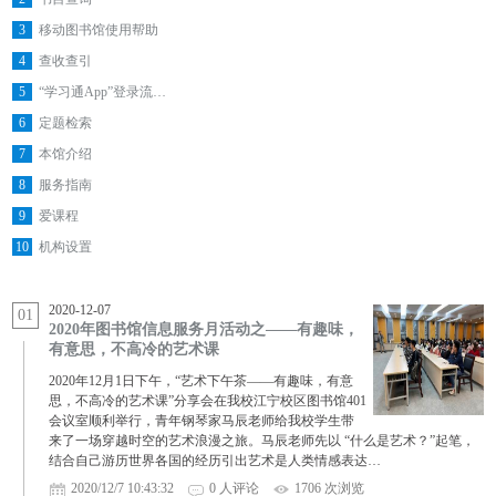
3
移动图书馆使用帮助
4
查收查引
5
“学习通App”登录流…
6
定题检索
7
本馆介绍
8
服务指南
9
爱课程
10
机构设置
2020-12-07
01
2020年图书馆信息服务月活动之——有趣味，
有意思，不高冷的艺术课
2020年12月1日下午，“艺术下午茶——有趣味，有意
思，不高冷的艺术课”分享会在我校江宁校区图书馆401
会议室顺利举行，青年钢琴家马辰老师给我校学生带
来了一场穿越时空的艺术浪漫之旅。马辰老师先以 “什么是艺术？”起笔，
结合自己游历世界各国的经历引出艺术是人类情感表达…
2020/12/7 10:43:32
0 人评论
1706 次浏览