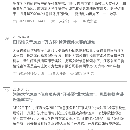
生在学习科研过程中的多样化需求, 同时，图书馆作为高校三大支柱之一和
重要学习阵地，应该对大学生进行知识产权信息素养教育普及。图书馆将
于11月开展2020年“信息服务月”活动。主要活动内容如下：一、数字…
2020/10/21 10:44:18
0 人评论
1616 次浏览
2019-04-08
09
图书馆关于2019 “万方杯”检索课件大赛的通知
为促进教育信息数字化建设，提高教师团队课程质量，促进高校间教师学
术交流，推动国内检索理论发展。同时为高校师生提供更多检索知识学习
机会，帮助师生灵活应用于实践，提高文献信息检索水平。江苏省图工委
情报咨询委员会与上海万方数据有限公司将共同举办“万方杯”2019年检…
2019/4/8 14:48:16
0 人评论
2077 次浏览
2019-04-01
10
河海大学2019 “信息服务月”开幕暨“北大法宝”、月旦数据库讲
座隆重举行
3月27日下午，河海大学2019 “信息服务月”开幕式暨“北大法宝”检索系统使
用培训、月旦知识库使用培训在江宁校区致高楼B座101（法学院模拟法
庭）隆重举行。河海大学图书馆馆长余达淮、副馆长张毅华、法学院副院
长晋海、部分馆员和读者近200人出席了开幕式。开幕式由张毅华副馆…