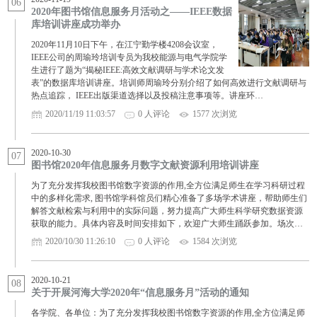
06
2020年图书馆信息服务月活动之——IEEE数据
库培训讲座成功举办
2020年11月10日下午，在江宁勤学楼4208会议室，
IEEE公司的周瑜玲培训专员为我校能源与电气学院学
生进行了题为“揭秘IEEE:高效文献调研与学术论文发
表”的数据库培训讲座。培训师周瑜玲分别介绍了如何高效进行文献调研与
热点追踪， IEEE出版渠道选择以及投稿注意事项等。讲座环…
2020/11/19 11:03:57
0 人评论
1577 次浏览
2020-10-30
07
图书馆2020年信息服务月数字文献资源利用培训讲座
为了充分发挥我校图书馆数字资源的作用,全方位满足师生在学习科研过程
中的多样化需求, 图书馆学科馆员们精心准备了多场学术讲座，帮助师生们
解答文献检索与利用中的实际问题，努力提高广大师生科学研究数据资源
获取的能力。具体内容及时间安排如下，欢迎广大师生踊跃参加。场次…
2020/10/30 11:26:10
0 人评论
1584 次浏览
2020-10-21
08
关于开展河海大学2020年“信息服务月”活动的通知
各学院、各单位：为了充分发挥我校图书馆数字资源的作用,全方位满足师