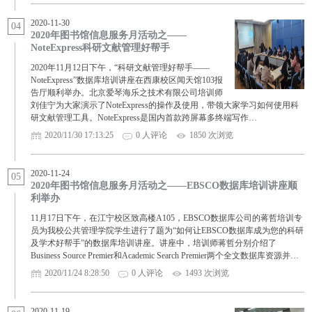
2020-11-30
04
2020年图书馆信息服务月活动之——
NoteExpress科研文献管理好帮手
2020年11月12日下午，“科研文献管理好帮手——
NoteExpress”数据库培训讲座在西康校区闻天馆103报
告厅顺利举办。北京爱琴海乐之技术有限公司培训师
刘佳宁为大家演示了NoteExpress的操作及使用，带领大家学习如何使用科
研文献管理工具。NoteExpress是国内首款跨屏幕多终端写作…
2020/11/30 17:13:25
0 人评论
1850 次浏览
2020-11-24
05
2020年图书馆信息服务月活动之——EBSCO数据库培训讲座顺
利举办
11月17日下午，在江宁校区致高楼A105，EBSCO数据库公司的蒋哲培训专
员为我校公共管理学院学生进行了题为“如何让EBSCO数据库成为您的科研
及学术好帮手”的数据库培训讲座。讲座中，培训师蒋哲分别介绍了
Business Source Premier和Academic Search Premier两个全文数据库资源并…
2020/11/24 8:28:50
0 人评论
1493 次浏览
2020-11-19